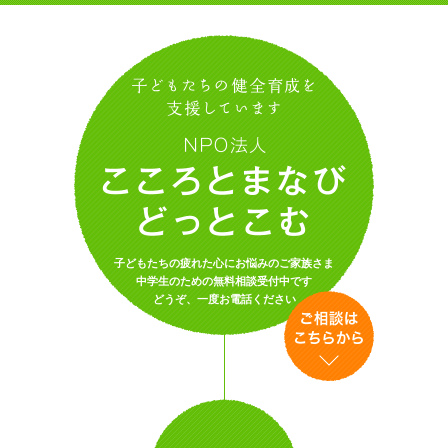
N
子どもたちの疲れた心にお悩みのご家族さま
中学生のための無料相談受付中です
どうぞ、一度お電話ください
ご相談は